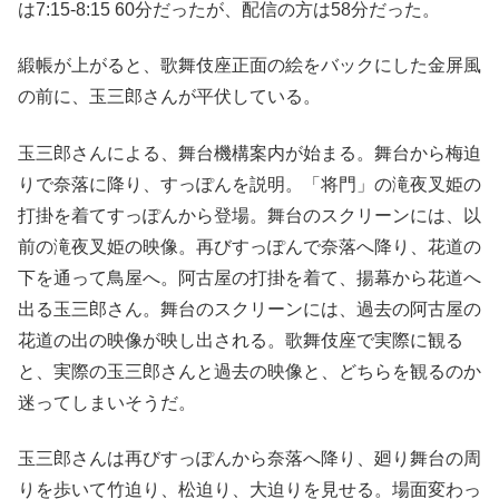
は7:15-8:15 60分だったが、配信の方は58分だった。
緞帳が上がると、歌舞伎座正面の絵をバックにした金屏風
の前に、玉三郎さんが平伏している。
玉三郎さんによる、舞台機構案内が始まる。舞台から梅迫
りで奈落に降り、すっぽんを説明。「将門」の滝夜叉姫の
打掛を着てすっぽんから登場。舞台のスクリーンには、以
前の滝夜叉姫の映像。再びすっぽんで奈落へ降り、花道の
下を通って鳥屋へ。阿古屋の打掛を着て、揚幕から花道へ
出る玉三郎さん。舞台のスクリーンには、過去の阿古屋の
花道の出の映像が映し出される。歌舞伎座で実際に観る
と、実際の玉三郎さんと過去の映像と、どちらを観るのか
迷ってしまいそうだ。
玉三郎さんは再びすっぽんから奈落へ降り、廻り舞台の周
りを歩いて竹迫り、松迫り、大迫りを見せる。場面変わっ