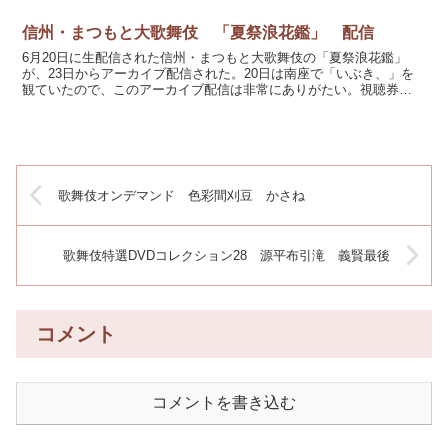
信州・まつもと大歌舞伎 「夏祭浪花鑑」 配信
6月20日に生配信された信州・まつもと大歌舞伎の「夏祭浪花鑑」
が、23日からアーカイブ配信された。20日は南座で「いぶき、」を
観ていたので、このアーカイブ配信は非常にありがたい。視聴券
3500円+手数料220円。ミレール「歌舞伎オンデマンド...
歌舞伎オンデマンド 色彩間刈豆 かさね
歌舞伎特選DVDコレクション28 源平布引滝 義賢最後
コメント
コメントを書き込む