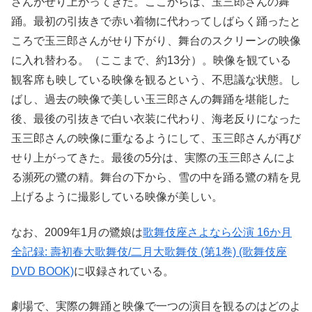
さんがせり上がってきた。ここからは、玉三郎さんの舞
踊。最初の引抜きで赤い着物に代わってしばらく踊ったと
ころで玉三郎さんがせり下がり、舞台のスクリーンの映像
に入れ替わる。（ここまで、約13分）。映像を観ている
観客席も映している映像を観るという、不思議な状態。し
ばし、過去の映像で美しい玉三郎さんの舞踊を堪能した
後、最後の引抜きで白い衣装に代わり、海老反りになった
玉三郎さんの映像に重なるようにして、玉三郎さんが再び
せり上がってきた。最後の5分は、実際の玉三郎さんによ
る瀕死の鷺の精。舞台の下から、雪の中を踊る鷺の精を見
上げるように撮影している映像が美しい。
なお、2009年1月の鷺娘は
歌舞伎座さよなら公演 16か月
全記録: 壽初春大歌舞伎/二月大歌舞伎 (第1巻) (歌舞伎座
DVD BOOK)
に収録されている。
劇場で、実際の舞踊と映像で一つの演目を観るのはどのよ