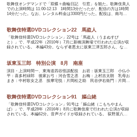
歌舞伎オンデマンドで「双蝶々曲輪日記 引窓」を観た。歌舞伎美人
での上演時間は 11:00-12:13 1時間13分だったが、配信の方は1時間
14分だった。なお、レンタル料金は3300円だった。配役は、南与兵
衛後に南方十次兵衛に中村梅玉さん、...
歌舞伎特選DVDコレクション22 馬盗人
「歌舞伎特選DVDコレクション」22号は「馬盗人（うまぬすび
と）」で、平成22年（2010年）7月に新橋演舞場で行われた公演が収
録されている。 本編43分。ならず者悪太に坂東三津五郎さん、なら
ず者すね三に坂東巳之助さん、馬に坂東大和さん、馬...
坂東玉三郎 特別公演 8月 南座
演目・上演時間一、東海道四谷怪談配役 お岩：坂東玉三郎 小仏小
平：喜多村緑郎 後家お弓：河合雪之丞 お梅：上村吉太朗 乳母お
まき：中村歌女之丞 按摩宅悦：片岡松之助 民谷伊右衛門：片岡愛
之助上演時間 2:00-3:30 1時間30分二、元禄...
歌舞伎特選DVDコレクション91 嫗山姥
「歌舞伎特選DVDコレクション」91号は「嫗山姥（こもちやまん
ば）」で、平成28年（2016年）8月に歌舞伎座で行われた公演が収録
されている。本編62分。音声ガイドが収録されている。 荻野屋八重
桐に中村扇雀さん、太田太郎に坂東巳之助さん、局...