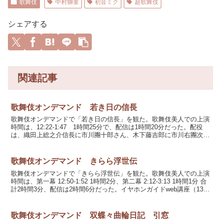
歌舞伎
中村獅童
初音ミク
超歌舞伎
シェアする
関連記事
歌舞伎オンデマンド 若き日の信長
歌舞伎オンデマンドで「若き日の信長」を観た。歌舞伎美人での上演
時間は、12:22-1:47 1時間25分で、配信は1時間20分だった。配役
は、織田上総之介信長に市川團十郎さん、木下藤吉郎に市川右團次さ
ん、弥生に中村児太郎さん、五郎右衛門に市...
歌舞伎オンデマンド きらら浮世伝
歌舞伎オンデマンドで「きらら浮世伝」を観た。歌舞伎美人での上演
時間は、第一幕 12:50-1:52 1時間2分、第二幕 2:12-3:13 1時間1分 合
計2時間3分、配信は2時間6分だった。イヤホンガイドweb講座（13
分）がセットされて...
歌舞伎オンデマンド 双蝶々曲輪日記 引窓