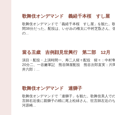
歌舞伎オンデマンド 義経千本桜 すし屋
歌舞伎オンデマンドで「義経千本桜 すし屋」を観た。歌舞伎美
間38分だった。配役は、いがみの権太に中村芝翫さん、
の...
當る丑歳 吉例顔見世興行 第二部 12月
演目・配役・上演時間一、寿二人猩々配役 猩々：中村隼人
20分二、一谷嫩軍記 熊谷陣屋配役 熊谷次郎直実：片
井六郎：...
歌舞伎オンデマンド 連獅子
歌舞伎オンデマンドで「連獅子」を観た。歌舞伎美人での上演時
言師右近後に親獅子の精に尾上松緑さん、狂言師左近の
河原崎...