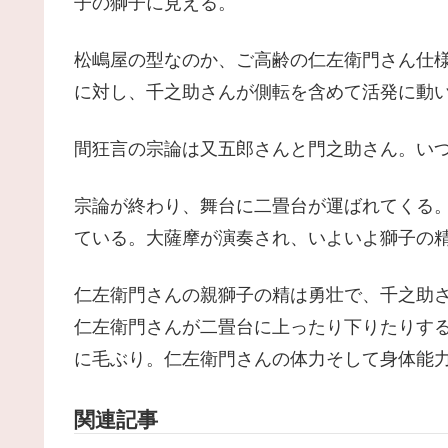
子の獅子に見える。
松嶋屋の型なのか、ご高齢の仁左衛門さん仕
に対し、千之助さんが側転を含めて活発に動
間狂言の宗論は又五郎さんと門之助さん。い
宗論が終わり、舞台に二畳台が運ばれてくる
ている。大薩摩が演奏され、いよいよ獅子の
仁左衛門さんの親獅子の精は勇壮で、千之助
仁左衛門さんが二畳台に上ったり下りたりす
に毛ぶり。仁左衛門さんの体力そして身体能
関連記事