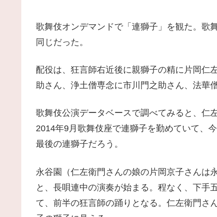
歌舞伎オンデマンドで「連獅子」を観た。歌舞伎美
同じだった。
配役は、狂言師右近後に親獅子の精に片岡仁
助さん、浄土僧専念に市川門之助さん、法華
歌舞伎公演データベースで調べてみると、仁左
2014年9月歌舞伎座で連獅子を勤めていて、
最後の連獅子だろう。
永谷園（仁左衛門さんの娘の片岡京子さんは
と、長唄連中の演奏が始まる。程なく、下手
て、前半の狂言師の踊りとなる。仁左衛門さ