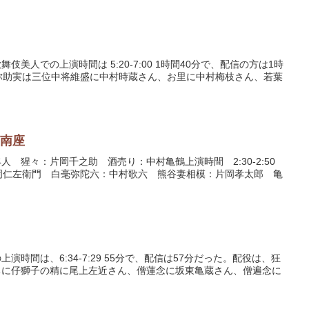
人での上演時間は 5:20-7:00 1時間40分で、配信の方は1時
弥助実は三位中将維盛に中村時蔵さん、お里に中村梅枝さん、若葉
 南座
 猩々：片岡千之助 酒売り：中村亀鶴上演時間 2:30-2:50
岡仁左衛門 白毫弥陀六：中村歌六 熊谷妻相模：片岡孝太郎 亀
間は、6:34-7:29 55分で、配信は57分だった。配役は、狂
ちに仔獅子の精に尾上左近さん、僧蓮念に坂東亀蔵さん、僧遍念に