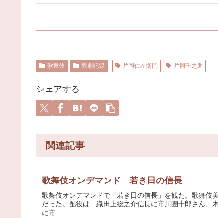
歌舞伎
観劇記録
片岡仁左衛門
片岡千之助
シェアする
関連記事
歌舞伎オンデマンド 若き日の信長
歌舞伎オンデマンドで「若き日の信長」を観た。歌舞伎美人での
だった。配役は、織田上総之介信長に市川團十郎さん、
に市...