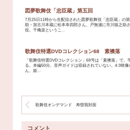
図夢歌舞伎「忠臣蔵」第五回
7月25日11時から生配信された図夢歌舞伎「忠臣蔵」
助・加古川本蔵に松本幸四郎さん、戸無瀬に市川猿之助
役。千穐楽というこ...
歌舞伎特選DVDコレクション68 素襖落
「歌舞伎特選DVDコレクション」68号は「素襖落」で、平
る。本編50分。音声ガイドは収録されていない。4:3映
ん、姫...
歌舞伎オンデマンド 寿曽我対面
コメント