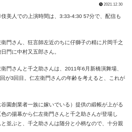
2021.12.30
人での上演時間は、3:33-4:30 57分で、配信も
左衛門さん、狂言師左近のちに仔獅子の精に片岡千之
僧日門に中村又五郎さん。
衛門さんと千之助さんは、2011年6月新橋演舞場、
今回が3回目。仁左衛門さんの年齢を考えると、これが
永谷園創業者一族に嫁いでいる）提供の緞帳が上がる
五色の揚幕から仁左衛門さんと千之助さんが登場し
んと並ぶと、千之助さんは随分と小柄なので、十分親