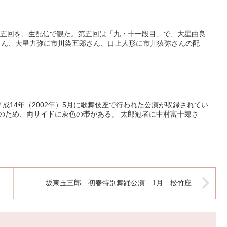
の第五回を、生配信で観た。第五回は「九・十一段目」で、大星由良
さん、大星力弥に市川染五郎さん、口上人形に市川猿弥さんの配
成14年（2002年）5月に歌舞伎座で行われた公演が収録されてい
像のため、両サイドに灰色の帯がある。 太郎冠者に中村富十郎さ
坂東玉三郎 初春特別舞踊公演 1月 松竹座