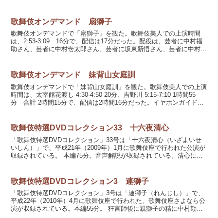
ん、茶亭金平に松本錦吾さん、山崎屋与五郎／...
歌舞伎オンデマンド 扇獅子
歌舞伎オンデマンドで「扇獅子」を観た。歌舞伎美人での上演時間
は、2:53-3:09 16分で、配信は17分だった。配役は、芸者に中村福
助さん、芸者に中村壱太郎さん、芸者に坂東新悟さん、芸者に中村種
之助さん、芸者に中村米吉さん、芸者に中村児太...
歌舞伎オンデマンド 妹背山女庭訓
歌舞伎オンデマンドで「妹背山女庭訓」を観た。歌舞伎美人での上演
時間は、太宰館花渡し 4:30-4:50 20分、吉野川 5:15-7:10 1時間55
分 合計 2時間15分で、配信は2時間16分だった。イヤホンガイド
web講座（16分）がセ...
歌舞伎特選DVDコレクション33 十六夜清心
「歌舞伎特選DVDコレクション」33号は「十六夜清心（いざよいせ
いしん）」で、平成21年（2009年）1月に歌舞伎座で行われた公演が
収録されている。 本編75分。音声解説が収録されている。清心に尾
上菊五郎さん、十六夜に中村時蔵さん、恋塚求女...
歌舞伎特選DVDコレクション3 連獅子
「歌舞伎特選DVDコレクション」3号は「連獅子（れんじし）」で、
平成22年（2010年）4月に歌舞伎座で行われた、歌舞伎座さよなら公
演が収録されている。本編55分。 狂言師後に親獅子の精に中村勘三
郎さん、狂言師後に仔獅子の精に中村勘太郎（現...