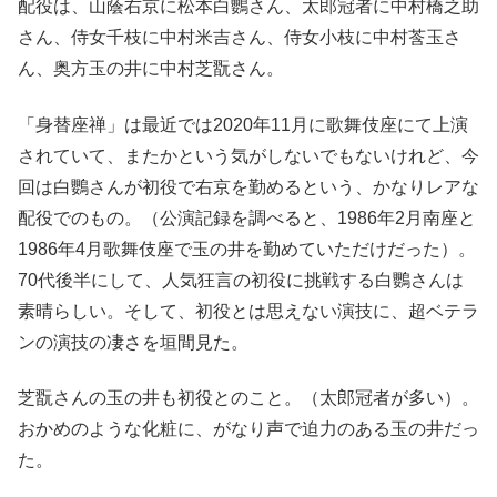
配役は、山蔭右京に松本白鸚さん、太郎冠者に中村橋之助
さん、侍女千枝に中村米吉さん、侍女小枝に中村莟玉さ
ん、奥方玉の井に中村芝翫さん。
「身替座禅」は最近では2020年11月に歌舞伎座にて上演
されていて、またかという気がしないでもないけれど、今
回は白鸚さんが初役で右京を勤めるという、かなりレアな
配役でのもの。（公演記録を調べると、1986年2月南座と
1986年4月歌舞伎座で玉の井を勤めていただけだった）。
70代後半にして、人気狂言の初役に挑戦する白鸚さんは
素晴らしい。そして、初役とは思えない演技に、超ベテラ
ンの演技の凄さを垣間見た。
芝翫さんの玉の井も初役とのこと。（太郎冠者が多い）。
おかめのような化粧に、がなり声で迫力のある玉の井だっ
た。