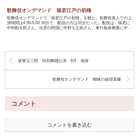
歌舞伎オンデマンド 猿若江戸の初櫓
歌舞伎オンデマンドで「猿若江戸の初櫓」を観た。歌舞伎美人での上
演時間は4:30-5:00 30分で、配信の方は32分だった。配役は、猿若に
中村勘太郎さん、出雲の阿国に中村七之助さん、奉行板倉勝重に中村
獅童さん、若衆方花の丞に坂東亀蔵さん、若...
坂東玉三郎 特別舞踊公演 8月 南座
歌舞伎オンデマンド 蜘蛛の絲宿直噺
コメント
コメントを書き込む