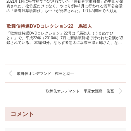
2021年1月に松竹座で予定されていた「壽初春大歌舞伎」の中止が発
表された。松竹座だけでなく、やはり例年1月に行われる浅草公会堂
の「新春浅草歌舞伎」も中止が発表された。12月の南座での顔見世
は期間を短縮して行う予定だけど、松竹座は厳しかった...
歌舞伎特選DVDコレクション22 馬盗人
「歌舞伎特選DVDコレクション」22号は「馬盗人（うまぬすび
と）」で、平成22年（2010年）7月に新橋演舞場で行われた公演が収
録されている。 本編43分。ならず者悪太に坂東三津五郎さん、なら
ず者すね三に坂東巳之助さん、馬に坂東大和さん、馬...
歌舞伎オンデマンド 権三と助十
歌舞伎オンデマンド 平家女護島 俊寛
コメント