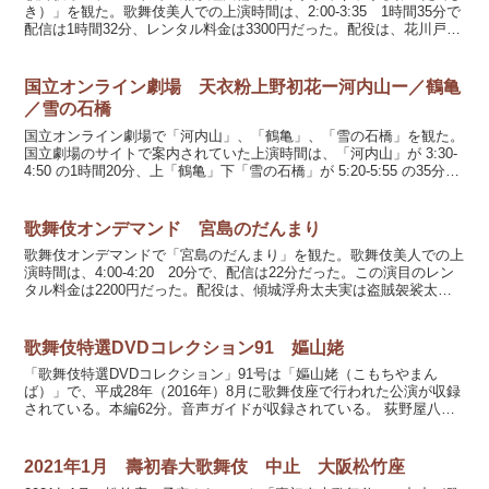
き）」を観た。歌舞伎美人での上演時間は、2:00-3:35 1時間35分で
配信は1時間32分、レンタル料金は3300円だった。配役は、花川戸助
六／番頭権九郎に松本幸四郎さん鳥居新...
国立オンライン劇場 天衣粉上野初花ー河内山ー／鶴亀
／雪の石橋
国立オンライン劇場で「河内山」、「鶴亀」、「雪の石橋」を観た。
国立劇場のサイトで案内されていた上演時間は、「河内山」が 3:30-
4:50 の1時間20分、上「鶴亀」下「雪の石橋」が 5:20-5:55 の35分で
合計1時間55分、配信の方...
歌舞伎オンデマンド 宮島のだんまり
歌舞伎オンデマンドで「宮島のだんまり」を観た。歌舞伎美人での上
演時間は、4:00-4:20 20分で、配信は22分だった。この演目のレン
タル料金は2200円だった。配役は、傾城浮舟太夫実は盗賊袈裟太郎
に中村雀右衛門さん、畠山庄司重忠に中村又...
歌舞伎特選DVDコレクション91 嫗山姥
「歌舞伎特選DVDコレクション」91号は「嫗山姥（こもちやまん
ば）」で、平成28年（2016年）8月に歌舞伎座で行われた公演が収録
されている。本編62分。音声ガイドが収録されている。 荻野屋八重
桐に中村扇雀さん、太田太郎に坂東巳之助さん、局...
2021年1月 壽初春大歌舞伎 中止 大阪松竹座