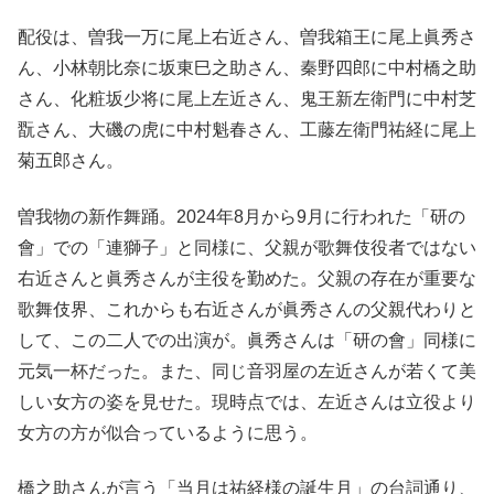
配役は、曽我一万に尾上右近さん、曽我箱王に尾上眞秀さ
ん、小林朝比奈に坂東巳之助さん、秦野四郎に中村橋之助
さん、化粧坂少将に尾上左近さん、鬼王新左衛門に中村芝
翫さん、大磯の虎に中村魁春さん、工藤左衛門祐経に尾上
菊五郎さん。
曽我物の新作舞踊。2024年8月から9月に行われた「研の
會」での「連獅子」と同様に、父親が歌舞伎役者ではない
右近さんと眞秀さんが主役を勤めた。父親の存在が重要な
歌舞伎界、これからも右近さんが眞秀さんの父親代わりと
して、この二人での出演が。眞秀さんは「研の會」同様に
元気一杯だった。また、同じ音羽屋の左近さんが若くて美
しい女方の姿を見せた。現時点では、左近さんは立役より
女方の方が似合っているように思う。
橋之助さんが言う「当月は祐経様の誕生月」の台詞通り、