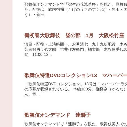
歌舞伎オンデマンドで「弥生の花浅草祭」を観た。歌舞伎美人で
た。配役は、武内宿禰（たけのうちのすくね）・悪玉・
う）・善玉...
壽初春大歌舞伎 昼の部 1月 大阪松竹座
演目・配役・上演時間一、お秀清七 九十九折配役 木
芸者雛勇：壱太郎 吉井作左衛門：橘太郎 木谷屋手代
間 11:00-12...
歌舞伎特選DVDコレクション13 マハーバ
「歌舞伎特選DVDコレクション」13号は「マハーバーラタ
の序幕が収録されている。 本編109分。迦楼奈（かる
ん、帝...
歌舞伎オンデマンド 連獅子
歌舞伎オンデマンドで「連獅子」を観た。歌舞伎美人での上演時