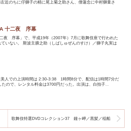
師左近のちに仔獅子の精に尾上菊之助さん、僧蓮念に中村獅童さ
WA 十二夜 序幕
 十二夜 序幕」で、平成19年（2007年）7月に歌舞伎座で行われた
れていない。 斯波主膳之助（しばしゅぜんのすけ）／獅子丸実は
の上演時間は 2:30-3:38 1時間8分で、配信は1時間7分だ
したので、レンタル料金は3700円だった。出演は、白拍子...
六
歌舞伎特選DVDコレクション37 鐘ヶ岬／黒髪／稲船