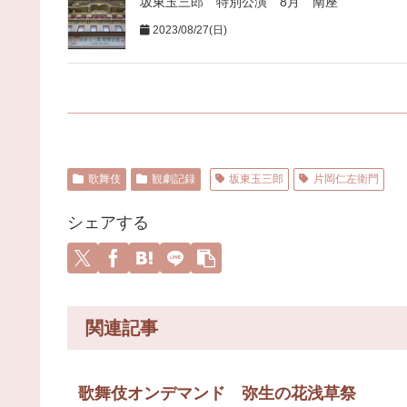
坂東玉三郎 特別公演 8月 南座
2023/08/27(日)
歌舞伎
観劇記録
坂東玉三郎
片岡仁左衛門
シェアする
関連記事
歌舞伎オンデマンド 弥生の花浅草祭