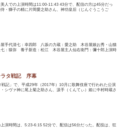
の上演時間は11:00-11:43 43分で、配信の方は45分だっ
国侍・獅子の精に片岡愛之助さん、神功皇后（じんぐうこうご
谷屋手代清七：幸四郎 八坂の力蔵：愛之助 木谷屋娘お秀・山猫
久七：猿弥 養子新造：松江 木谷屋主人仙右衛門：彌十郎上演時
ーラタ戦記 序幕
戦記」で、平成29年（2017年）10月に歌舞伎座で行われた公演
な）・シヴァ神に尾上菊之助さん、汲手（くんてぃ）姫に中村時蔵さ
間は、5:23-6:15 52分で、配信は56分だった。配役は、狂