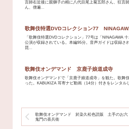
言師右近後に親獅子の精に八代目尾上菊五郎さん、狂言
ん、僧遍...
歌舞伎特選DVDコレクション77 NINAGA
「歌舞伎特選DVDコレクション」77号は「NINAGAWA
公演が収録されている。本編95分。音声ガイドは収録さ
琵...
歌舞伎オンデマンド 京鹿子娘道成寺
歌舞伎オンデマンドで「京鹿子娘道成寺」を観た。歌舞伎美人で
った。KABUKIZA 耳寄ナビ動画（14分）付きをレンタル
歌舞伎オンデマンド 於染久松色読販 土手のお
鬼門の喜兵衛