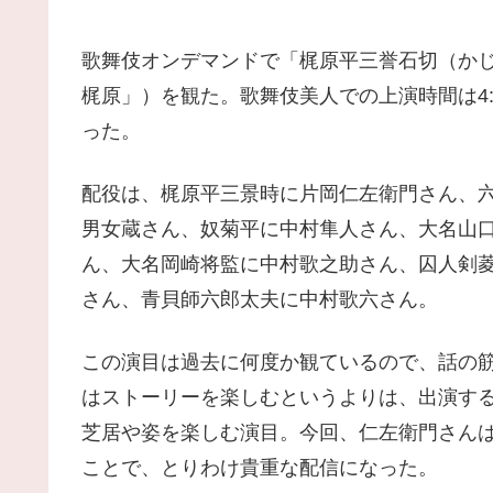
歌舞伎オンデマンドで「梶原平三誉石切（か
梶原」）を観た。歌舞伎美人での上演時間は4:20
った。
配役は、梶原平三景時に片岡仁左衛門さん、
男女蔵さん、奴菊平に中村隼人さん、大名山
ん、大名岡崎将監に中村歌之助さん、囚人剣
さん、青貝師六郎太夫に中村歌六さん。
この演目は過去に何度か観ているので、話の
はストーリーを楽しむというよりは、出演す
芝居や姿を楽しむ演目。今回、仁左衛門さんは2
ことで、とりわけ貴重な配信になった。