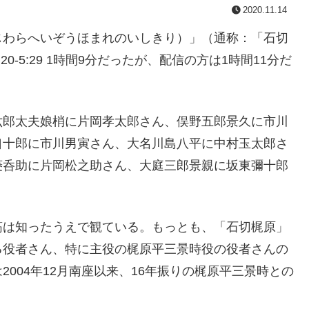
2020.11.14
じわらへいぞうほまれのいしきり）」（通称：「石切
-5:29 1時間9分だったが、配信の方は1時間11分だ
六郎太夫娘梢に片岡孝太郎さん、俣野五郎景久に市川
口十郎に市川男寅さん、大名川島八平に中村玉太郎さ
菱呑助に片岡松之助さん、大庭三郎景親に坂東彌十郎
筋は知ったうえで観ている。もっとも、「石切梶原」
る役者さん、特に主役の梶原平三景時役の役者さんの
004年12月南座以来、16年振りの梶原平三景時との