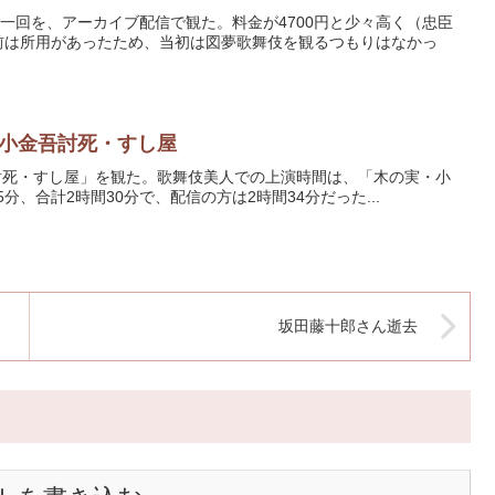
第一回を、アーカイブ配信で観た。料金が4700円と少々高く（忠臣
前は所用があったため、当初は図夢歌舞伎を観るつもりはなかっ
小金吾討死・すし屋
討死・すし屋」を観た。歌舞伎美人での上演時間は、「木の実・小
1時間35分、合計2時間30分で、配信の方は2時間34分だった...
坂田藤十郎さん逝去