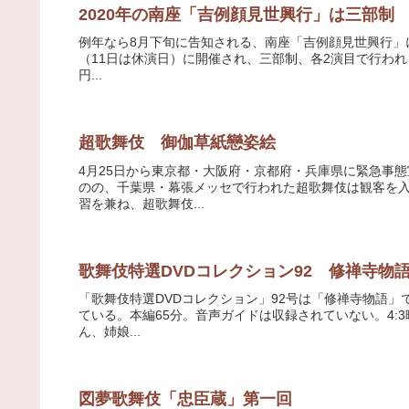
2020年の南座「吉例顔見世興行」は三部制
例年なら8月下旬に告知される、南座「吉例顔見世興行」に
（11日は休演日）に開催され、三部制、各2演目で行われる。
円...
超歌舞伎 御伽草紙戀姿絵
4月25日から東京都・大阪府・京都府・兵庫県に緊急事
のの、千葉県・幕張メッセで行われた超歌舞伎は観客を入
習を兼ね、超歌舞伎...
歌舞伎特選DVDコレクション92 修禅寺物
「歌舞伎特選DVDコレクション」92号は「修禅寺物語」で
ている。本編65分。音声ガイドは収録されていない。4:
ん、姉娘...
図夢歌舞伎「忠臣蔵」第一回