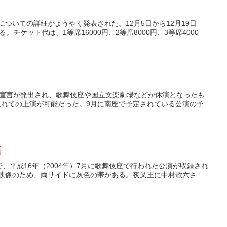
ついての詳細がようやく発表された。12月5日から12月19日
チケット代は、1等席16000円、2等席8000円、3等席4000
態宣言が発出され、歌舞伎座や国立文楽劇場などが休演となったも
れての上演が可能だった。9月に南座で予定されている公演の予
語
、平成16年（2004年）7月に歌舞伎座で行われた公演が収録され
3映像のため、両サイドに灰色の帯がある。夜叉王に中村歌六さ