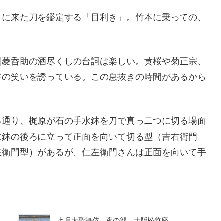
りに来た刀を鑑定する「目利き」。竹本に乗っての、
剣菱呑助の酒尽くしの台詞は楽しい。黄桜や菊正宗、
客の笑いを誘っている。この息抜きの時間があるから
る通り、梶原が石の手水鉢を刀で真っ二つに切る場面
水鉢の後ろに立って正面を向いて切る型（吉右衛門
左衛門型）があるが、仁左衛門さんは正面を向いて手
七月大歌舞伎 夜の部 大阪松竹座