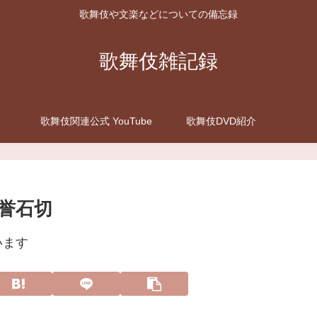
歌舞伎や文楽などについての備忘録
歌舞伎雑記録
歌舞伎関連公式 YouTube
歌舞伎DVD紹介
誉石切
います