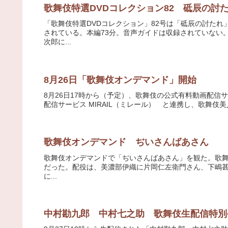
歌舞伎特選DVDコレクション82 砥辰の討
「歌舞伎特選DVDコレクション」82号は「砥辰の討たれ」
されている。本編73分。音声ガイドは収録されていない
次郎に...
8月26日「歌舞伎オンデマンド」開始
8月26日17時から（予定）、歌舞伎の公式有料動画配
配信サービス MIRAIL（ミレール） と連携し、歌舞伎美人
歌舞伎オンデマンド ぢいさんばあさん
歌舞伎オンデマンドで「ぢいさんばあさん」を観た。歌舞伎美人
だった。配役は、美濃部伊織に片岡仁左衛門さん、下嶋
に...
中村勘九郎 中村七之助 歌舞伎生配信特別