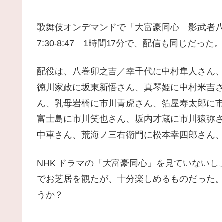
歌舞伎オンデマンドで「大富豪同心 影武者
7:30-8:47 1時間17分で、配信も同じだっ
配役は、八巻卯之吉／幸千代に中村隼人さん
徳川家政に坂東新悟さん、真琴姫に中村米吉
ん、乳母岩橋に市川青虎さん、箔屋寿太郎に
富士島に市川笑也さん、坂内才蔵に市川猿弥
中車さん、荒海ノ三右衛門に松本幸四郎さん
NHK ドラマの「大富豪同心」を見ていない
でお芝居を観たが、十分楽しめるものだった
うか？