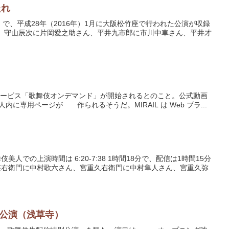
たれ
で、平成28年（2016年）1月に大阪松竹座で行われた公演が収録
。 守山辰次に片岡愛之助さん、平井九市郎に市川中車さん、平井才
信サービス「歌舞伎オンデマンド」が開始されるとのこと。公式動画
内に専用ページが 作られるそうだ。MIRAIL は Web ブラ...
での上演時間は 6:20-7:38 1時間18分で、配信は1時間15分
甚右衛門に中村歌六さん、宮重久右衛門に中村隼人さん、宮重久弥
公演（浅草寺）