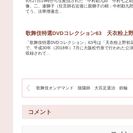
9月27日19時から生配信された「中村勘九郎 中村七
像、二、連獅子（狂言師右近後に親獅子の精：中村勘九
てう、法華僧蓮念...
歌舞伎特選DVDコレクション63 天衣粉上
「歌舞伎特選DVDコレクション」63号は「天衣粉上野
で、平成30年（2018年）7月に大阪松竹座で行われた
収録されて...
歌舞伎オンデマンド 陰陽師 大百足退治 鉄輪
コメント