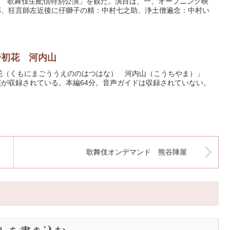
之助 歌舞伎生配信特別公演」を観た。演目は、一、オープニング映
郎、狂言師左近後に仔獅子の精：中村七之助、浄土僧遍念：中村い
野初花 河内山
初花（くもにまごううえののはつはな） 河内山（こうちやま）」
公演が収録されている。本編64分。音声ガイドは収録されていない。
歌舞伎オンデマンド 熊谷陣屋