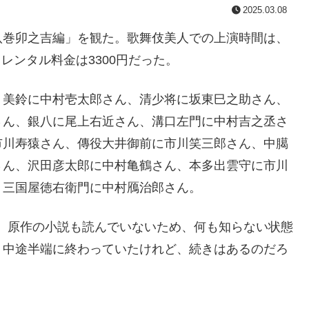
2025.03.08
八巻卯之吉編」を観た。歌舞伎美人での上演時間は、
た。レンタル料金は3300円だった。
、美鈴に中村壱太郎さん、清少将に坂東巳之助さん、
さん、銀八に尾上右近さん、溝口左門に中村吉之丞さ
市川寿猿さん、傳役大井御前に市川笑三郎さん、中臈
さん、沢田彦太郎に中村亀鶴さん、本多出雲守に市川
、三国屋徳右衛門に中村鴈治郎さん。
し、原作の小説も読んでいないため、何も知らない状態
。中途半端に終わっていたけれど、続きはあるのだろ