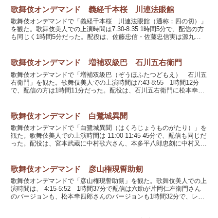
歌舞伎オンデマンド 義経千本桜 川連法眼館
歌舞伎オンデマンドで「義経千本桜 川連法眼館（通称：四の切）」
を観た。歌舞伎美人での上演時間は7:30-8:35 1時間5分で、配信の方
も同じく1時間5分だった。配役は、佐藤忠信・佐藤忠信実は源九郎
狐に中村獅童さん、源義経に市川染五郎さん、...
歌舞伎オンデマンド 増補双級巴 石川五右衛門
歌舞伎オンデマンドで「増補双級巴（ぞうほふたつどもえ） 石川五
右衛門」を観た。歌舞伎美人での上演時間は7:43-8:55 1時間12分
で、配信の方は1時間11分だった。配役は、石川五右衛門に松本幸四
郎さん、三好修理太夫長慶に中村松江さん、三...
歌舞伎オンデマンド 白鷺城異聞
歌舞伎オンデマンドで「白鷺城異聞（はくろじょうものがたり）」を
観た。歌舞伎美人での上演時間は 11:00-11:45 45分で、配信も同じだ
った。配役は、宮本武蔵に中村歌六さん、本多平八郎忠刻に中村又五
郎さん、秀頼の霊に中村勘九郎さん、刑部...
歌舞伎オンデマンド 彦山権現誓助剱
歌舞伎オンデマンドで「彦山権現誓助剱」を観た。歌舞伎美人での上
演時間は、 4:15-5:52 1時間37分で配信は六助が片岡仁左衛門さん
のバージョンも、松本幸四郎さんのバージョンも1時間32分で、レン
タル料金は3300円だった。配役は、毛谷...