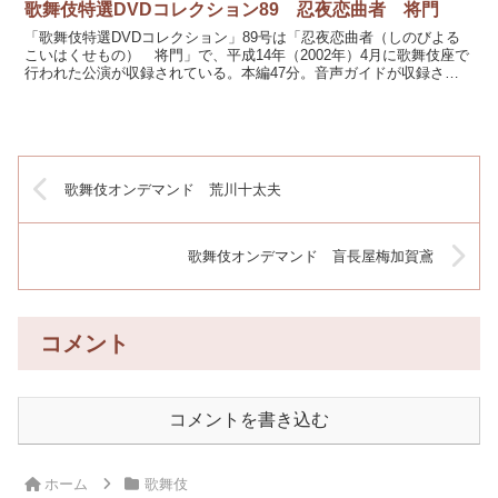
歌舞伎特選DVDコレクション89 忍夜恋曲者 将門
「歌舞伎特選DVDコレクション」89号は「忍夜恋曲者（しのびよる
こいはくせもの） 将門」で、平成14年（2002年）4月に歌舞伎座で
行われた公演が収録されている。本編47分。音声ガイドが収録され
ている。 4:3映像のため、両サイドに灰色の帯...
歌舞伎オンデマンド 荒川十太夫
歌舞伎オンデマンド 盲長屋梅加賀鳶
コメント
コメントを書き込む
ホーム
歌舞伎