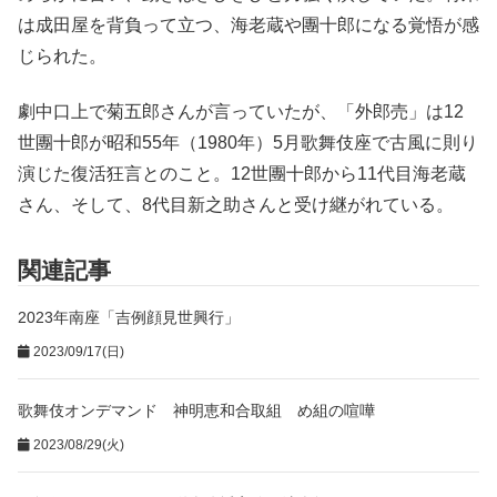
は成田屋を背負って立つ、海老蔵や團十郎になる覚悟が感
じられた。
劇中口上で菊五郎さんが言っていたが、「外郎売」は12
世團十郎が昭和55年（1980年）5月歌舞伎座で古風に則り
演じた復活狂言とのこと。12世團十郎から11代目海老蔵
さん、そして、8代目新之助さんと受け継がれている。
関連記事
2023年南座「吉例顔見世興行」
2023/09/17(日)
歌舞伎オンデマンド 神明恵和合取組 め組の喧嘩
2023/08/29(火)