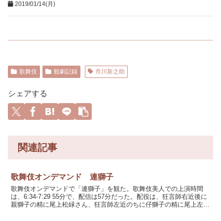
2019/01/14(月)
歌舞伎
観劇記録
市川新之助
シェアする
関連記事
歌舞伎オンデマンド 連獅子
歌舞伎オンデマンドで「連獅子」を観た。歌舞伎美人での上演時間
は、6:34-7:29 55分で、配信は57分だった。配役は、狂言師右近後に
親獅子の精に尾上松緑さん、狂言師左近のちに仔獅子の精に尾上左近
さん、僧蓮念に坂東亀蔵さん、僧遍念に河原崎...