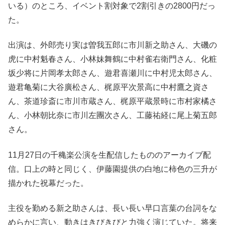
いる）のところ、イベント割対象で2割引きの2800円だっ
た。
出演は、外郎売り実は曽我五郎に市川新之助さん、大磯の
虎に中村魁春さん、小林妹舞鶴に中村雀右衛門さん、化粧
坂少将に片岡孝太郎さん、遊君喜瀬川に中村児太郎さん、
遊君亀菊に大谷廣松さん、梶原平次景高に中村鷹之資さ
ん、茶道珍斎に市川市蔵さん、梶原平蔵景時に市村家橘さ
ん、小林朝比奈に市川左團次さん、工藤祐経に尾上菊五郎
さん。
11月27日の千穐楽公演を生配信したもののアーカイブ配
信。口上の時と同じく、伊藤園提供の白地に柿色の三升が
描かれた祝幕だった。
主役を勤める新之助さんは、長い長い早口言葉の台詞をな
めらかに言い、動きはきびきびと力強く演じていた。将来