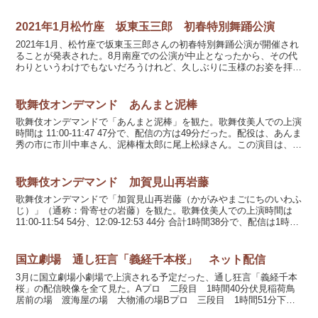
市郎に市川染五郎さん、平井才次郎に...
2021年1月松竹座 坂東玉三郎 初春特別舞踊公演
2021年1月、松竹座で坂東玉三郎さんの初春特別舞踊公演が開催され
ることが発表された。8月南座での公演が中止となったから、その代
わりというわけでもないだろうけれど、久しぶりに玉様のお姿を拝見
できるのは嬉しい。チケット発売は12月2日水曜日、...
歌舞伎オンデマンド あんまと泥棒
歌舞伎オンデマンドで「あんまと泥棒」を観た。歌舞伎美人での上演
時間は 11:00-11:47 47分で、配信の方は49分だった。配役は、あんま
秀の市に市川中車さん、泥棒権太郎に尾上松緑さん。この演目は、昭
和26年（1951年）にラジオドラマ...
歌舞伎オンデマンド 加賀見山再岩藤
歌舞伎オンデマンドで「加賀見山再岩藤（かがみやまごにちのいわふ
じ）」（通称：骨寄せの岩藤）を観た。歌舞伎美人での上演時間は
11:00-11:54 54分、12:09-12:53 44分 合計1時間38分で、配信は1時間
36分だった。配役は...
国立劇場 通し狂言「義経千本桜」 ネット配信
3月に国立劇場小劇場で上演される予定だった、通し狂言「義経千本
桜」の配信映像を全て見た。Aプロ 二段目 1時間40分伏見稲荷鳥
居前の場 渡海屋の場 大物浦の場Bプロ 三段目 1時間51分下市
村椎の木の場 下市村竹藪小金吾討死の場 下市村釣瓶...