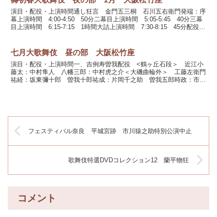
演目・配役・上演時間通し狂言 金門五三桐 石川五右衛門発端：序
幕上演時間 4:00-4:50 50分二幕目上演時間 5:05-5:45 40分三幕
目上演時間 6:15-7:15 1時間大詰上演時間 7:30-8:15 45分配役
石川五右衛...
七月大歌舞伎 昼の部 大阪松竹座
演目・配役・上演時間一、吉例寿曽我配役 <鶴ヶ丘石段＞ 近江小
藤太：中村隼人 八幡三郎：中村虎之介＜大磯曲輪外＞ 工藤左衛門
祐経：坂東彌十郎 曽我十郎祐成：片岡千之助 曽我五郎時政：市川
染五郎 茶道珍斎：中村吉之丞 秦野四郎：大谷廣太郎 大...
フェスティバル奈良 平城宮跡 市川猿之助特別公演中止
歌舞伎特選DVDコレクション12 蘭平物狂
コメント