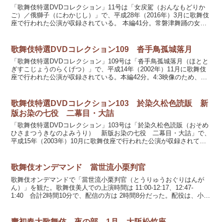
「歌舞伎特選DVDコレクション」11号は「女戻駕（おんなもどりか
ご）／俄獅子（にわかじし）」で、平成28年（2016年）3月に歌舞伎
座で行われた公演が収録されている。 本編41分。常磐津舞踊の女戻
駕は、吾妻屋おときに中村時蔵さん、浪花屋おき...
歌舞伎特選DVDコレクション109 沓手鳥孤城落月
「歌舞伎特選DVDコレクション」109号は「沓手鳥孤城落月（ほとと
ぎすこじょうのらくげつ）」で、平成14年（2002年）11月に歌舞伎
座で行われた公演が収録されている。本編42分。4:3映像のため、両
サイドに灰色の帯がある。音声ガイドは収録...
歌舞伎特選DVDコレクション103 於染久松色読販 新
版お染の七役 二幕目・大詰
「歌舞伎特選DVDコレクション」103号は「於染久松色読販（おそめ
ひさまつうきなのよみうり） 新版お染の七役 二幕目・大詰」で、
平成15年（2003年）10月に歌舞伎座で行われた公演が収録されてい
る。本編89分。音声ガイドは収録されていない...
歌舞伎オンデマンド 當世流小栗判官
歌舞伎オンデマンドで「當世流小栗判官（とうりゅうおぐりはんが
ん）」を観た。歌舞伎美人での上演時間は 11:00-12:17、12:47-
1:40 合計2時間10分で、配信の方は 2時間8分だった。配役は、小栗
判官／浪七に市川猿之助さん、照手...
壽初春大歌舞伎 夜の部 1月 大阪松竹座