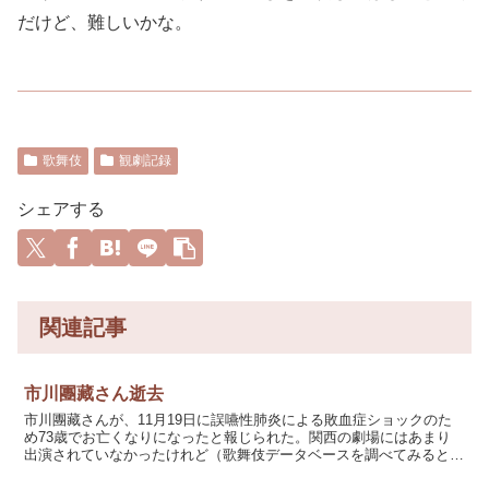
だけど、難しいかな。
歌舞伎
観劇記録
シェアする
関連記事
市川團藏さん逝去
市川團藏さんが、11月19日に誤嚥性肺炎による敗血症ショックのた
め73歳でお亡くなりになったと報じられた。関西の劇場にはあまり
出演されていなかったけれど（歌舞伎データベースを調べてみると、
1か月興行では2016年7月松竹座が最後、短期間の公...