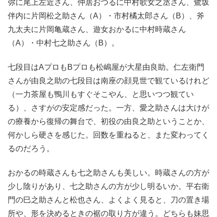
弥に尾上左近さん、仲居おつるに中村歌女之丞さん、鷺坂
伴内に片岡松之助さん（A）・市村橘太郎さん（B）、斧
九太夫に片岡亀蔵さん、遊女おかるに中村時蔵さん
（A）・中村七之助さん（B）。
七段目はAプロもBプロも松嶋屋が大星由良助。仁左衛門
さんが由良之助の七段目は南座の顔見世で観ているけれど
（一力茶屋も鴨川もすぐそこやん、と思いつつ観てい
る）、さすがの安定感だった。一方、愛之助さんは大けが
の療養から復帰の舞台で、初役の由良之助ということか、
何かしら硬さを感じた。回数を重ねると、また変わってく
るのだろう。
おかるの時蔵さんも七之助さんも美しい。時蔵さんの方が
少し陰りがあり、七之助さんの方が少し明るいか。平右衛
門の巳之助さんと松也さん、よくよく見ると、刀の置き場
所や、形を決めるときの裾の取り方が違う。どちらも妹思