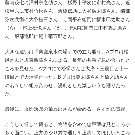
藤与茂七に澤村宗之助さん、杉野十平次に市村光さん、近
松半六に市村竹松さん、倉橋伝助に大谷廣太郎さん、織部
弥次兵衛に大谷桂三さん、寺岡平右衛門に坂東巳之助さん
（A）・尾上松也さん（B）、原郷右衛門に中村錦之助さ
ん、服部逸郎に尾上菊五郎さん。
大きな違いは「奥庭泉水の場」での立ち廻り。Aプロは松
緑さんと坂東亀蔵さんによる、長年の共演で息の合ったと
ころを見せた。Aプロにて松緑さんは大序・三段目と十一
段目とで大活躍だった。Bプロは萬太郎さんと橋之助さん
の若々しい組み合わせ。溌剌とした激しい立ち廻りだっ
た。
最後に、服部逸郎の菊五郎さんが締める。さすがの貫禄。
こうして通しで観ると、物語を含めて忠臣蔵は見どころが
多く面白い。上方のやり方で通しを上演してほしいところ