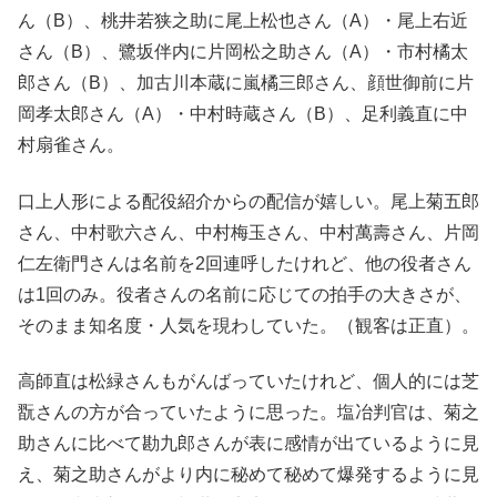
ん（B）、桃井若狭之助に尾上松也さん（A）・尾上右近
さん（B）、鷺坂伴内に片岡松之助さん（A）・市村橘太
郎さん（B）、加古川本蔵に嵐橘三郎さん、顔世御前に片
岡孝太郎さん（A）・中村時蔵さん（B）、足利義直に中
村扇雀さん。
口上人形による配役紹介からの配信が嬉しい。尾上菊五郎
さん、中村歌六さん、中村梅玉さん、中村萬壽さん、片岡
仁左衛門さんは名前を2回連呼したけれど、他の役者さん
は1回のみ。役者さんの名前に応じての拍手の大きさが、
そのまま知名度・人気を現わしていた。（観客は正直）。
高師直は松緑さんもがんばっていたけれど、個人的には芝
翫さんの方が合っていたように思った。塩冶判官は、菊之
助さんに比べて勘九郎さんが表に感情が出ているように見
え、菊之助さんがより内に秘めて秘めて爆発するように見