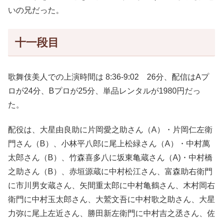
いの兄だった。
十一段目
歌舞伎美人での上演時間は 8:36-9:02 26分、配信はAプ
ロが24分、Bプロが25分、単品レンタルが1980円だっ
た。
配役は、大星由良助に片岡愛之助さん（A）・片岡仁左衛
門さん（B）、小林平八郎に尾上松緑さん（A）・中村萬
太郎さん（B）、竹森喜多八に坂東亀蔵さん（A)・中村橋
之助さん（B）、赤垣源蔵に中村松江さん、富森助右衛門
に市川男女蔵さん、矢間重太郎に中村亀鶴さん、木村岡右
衛門に中村玉太郎さん、大鷲文吾に中村歌之助さん、大星
力弥に尾上左近さん、勝田新左衛門に中村吉之丞さん、佐