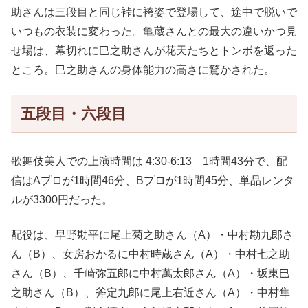
助さんは三段目と同じ裃に袴姿で登場して、途中で脱いで
いつもの衣装に変わった。亀蔵さんとの最大の違いかつ見
せ場は、幕切れに巳之助さんが花天たちとトンボを返った
ところ。巳之助さんの身体能力の高さに驚かされた。
五段目・六段目
歌舞伎美人での上演時間は 4:30-6:13 1時間43分で、配
信はAプロが1時間46分、Bプロが1時間45分、単品レンタ
ルが3300円だった。
配役は、早野勘平に尾上菊之助さん（A）・中村勘九郎さ
ん（B）、女房おかるに中村時蔵さん（A）・中村七之助
さん（B）、千崎弥五郎に中村萬太郎さん（A）・坂東巳
之助さん（B）、斧定九郎に尾上右近さん（A）・中村隼