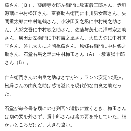
蔵さん（Ｂ）、薬師寺次郎左衛門に坂東彦三郎さん、赤垣
源蔵に中村松江さん、富森助右衛門に市川男女蔵さん、矢
間重太郎に中村亀鶴さん、小汐田又之丞に中村橋之助さ
ん、大鷲文吾に中村歌之助さん、佐藤与茂七に澤村宗之助
さん、勝田新左衛門に中村吉之丞さん、大星力弥に中村莟
玉さん、斧九太夫に片岡亀蔵さん、原郷右衛門に中村錦之
助さん、石堂右馬之丞に中村梅玉さん（A）・坂東彌十郎
さん（B）。
仁左衛門さんの由良之助はさすがベテランの安定の演技。
松緑さんの由良之助は感情溢れる現代的な由良之助だっ
た。
石堂が命令書を扇にのせ判官の遺骸に置くとき、梅玉さん
は扇の要を外さず、彌十郎さんは扇の要を外していた。細
かいところだけど、大きな違い。