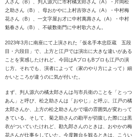
人さん（B）、判人源六に市村橘太郎さん（A）・片岡松
之助さん（B）、母おかやに上村吉弥さん（A）・中村梅
花さん（B）、一文字屋お才に中村萬壽さん（A）・中村
魁春さん（B）、不破数衛門に中村歌六さん。
2023年3月に南座にて上演された「仮名手本忠臣蔵 五段
目・六段目」で、上方と江戸では演出に大きな違いがある
ことを実感したけれど、今回はAプロもBプロも江戸の演
じ方。それでも、演者によって（家のやり方によって）細
かいところが違うのに気が付いた。
まず、判人源六の橘太郎さんは与市兵衛のことを「とっつ
あん」と呼び、松之助さんは「おやじ」と呼ぶ。江戸の橘
太郎さんか、上方の松之助さんかで場の雰囲気が変わって
きている。そして、菊之助さんの勘平が切腹した際には黒
衣がついていたけれど、勘九郎さんのときは、おやかの梅
花さんが仕事をしていた。今度舞台を観るときは、こうい