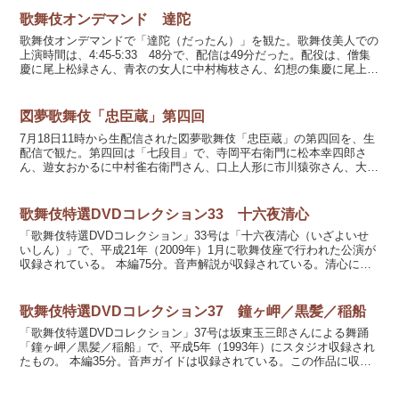
歌舞伎オンデマンド 達陀
歌舞伎オンデマンドで「達陀（だったん）」を観た。歌舞伎美人での
上演時間は、4:45-5:33 48分で、配信は49分だった。配役は、僧集
慶に尾上松緑さん、青衣の女人に中村梅枝さん、幻想の集慶に尾上左
近さん、練行衆に片岡市蔵さん、練行衆に中村...
図夢歌舞伎「忠臣蔵」第四回
7月18日11時から生配信された図夢歌舞伎「忠臣蔵」の第四回を、生
配信で観た。第四回は「七段目」で、寺岡平右衛門に松本幸四郎さ
ん、遊女おかるに中村雀右衛門さん、口上人形に市川猿弥さん、大星
由良助に初世松本白鸚さん（映像出演）の配役。歌舞伎座...
歌舞伎特選DVDコレクション33 十六夜清心
「歌舞伎特選DVDコレクション」33号は「十六夜清心（いざよいせ
いしん）」で、平成21年（2009年）1月に歌舞伎座で行われた公演が
収録されている。 本編75分。音声解説が収録されている。清心に尾
上菊五郎さん、十六夜に中村時蔵さん、恋塚求女...
歌舞伎特選DVDコレクション37 鐘ヶ岬／黒髪／稲船
「歌舞伎特選DVDコレクション」37号は坂東玉三郎さんによる舞踊
「鐘ヶ岬／黒髪／稲船」で、平成5年（1993年）にスタジオ収録され
たもの。 本編35分。音声ガイドは収録されている。この作品に収録
されている舞踊は、歌舞伎座のような広い舞台で演...