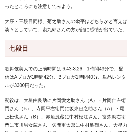
ったところにも注意してみよう。
大序・三段目同様、菊之助さんの勘平はどちらかと言えば
淡々としていて、勘九郎さんの方が顔に感情が出ていた。
七段目
歌舞伎美人での上演時間は 6:43-8:26 1時間43分で、配
信はAプロが1時間42分、Bプロが1時間40分、単品レンタ
ルが3300円だった。
配役は、大星由良助に片岡愛之助さん（A）・片岡仁左衛
門さん（B）、寺岡平右衛門に坂東巳之助さん（A）・尾
上松也さん（B）、赤垣源蔵に中村松江さん、富森助右衛
門に市川男女蔵さん、矢間重太郎に中村亀鶴さん、大星力