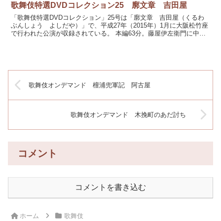
歌舞伎特選DVDコレクション25 廓文章 吉田屋
「歌舞伎特選DVDコレクション」25号は「廓文章 吉田屋（くるわ
ぶんしょう よしだや）」で、平成27年（2015年）1月に大阪松竹座
で行われた公演が収録されている。 本編63分。藤屋伊左衛門に中村
翫雀改め鴈治郎さん、吉田屋喜左衛門に中村梅玉...
歌舞伎オンデマンド 檀浦兜軍記 阿古屋
歌舞伎オンデマンド 木挽町のあだ討ち
コメント
コメントを書き込む
ホーム
歌舞伎