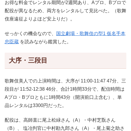
お得な料金でレンタル期間が2週間あり、Aプロ、Bプロで
配役が異なるため、両方をレンタルして見比べた。（歌舞
伎座遠征よりよほど安上りだ）。
せっかくの機会なので、
国立劇場・歌舞伎の型1 仮名手本
忠臣蔵
を読みながら鑑賞した。
大序・三段目
歌舞伎美人での上演時間は、大序が 11:00-11:47 47分、三
段目が 11:52-12:38 46分、合計1時間33分で、配信時間は
Aプロ・Bプロともに1時間43分（開演前口上含む）、単
品レンタルは3300円だった。
配役は、高師直に尾上松緑さん（A）・中村芝翫さん
（B）、 塩冶判官に中村勘九郎さん（A）・尾上菊之助さ