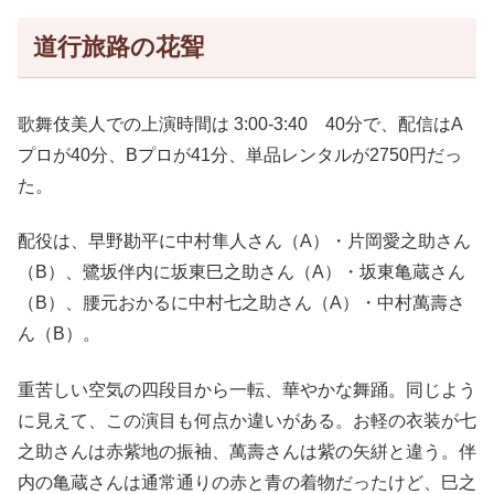
道行旅路の花聟
歌舞伎美人での上演時間は 3:00-3:40 40分で、配信はA
プロが40分、Bプロが41分、単品レンタルが2750円だっ
た。
配役は、早野勘平に中村隼人さん（A）・片岡愛之助さん
（B）、鷺坂伴内に坂東巳之助さん（A）・坂東亀蔵さん
（B）、腰元おかるに中村七之助さん（A）・中村萬壽さ
ん（B）。
重苦しい空気の四段目から一転、華やかな舞踊。同じよう
に見えて、この演目も何点か違いがある。お軽の衣装が七
之助さんは赤紫地の振袖、萬壽さんは紫の矢絣と違う。伴
内の亀蔵さんは通常通りの赤と青の着物だったけど、巳之