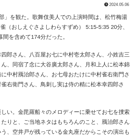
2024.05.06
二部」を観た。歌舞伎美人での上演時間は、松竹梅湯
吉原雀（おしえぐさよしわらすずめ） 5:15-5:35 20分、
幕間を含めて174分だった。
幸四郎さん、八百屋お七に中村壱太郎さん、小姓吉三
さん、同宿了念に大谷廣太郎さん、月和上人に松本錦
衛に中村鴈治郎さん、お七母おたけに中村雀右衛門さ
村雀右衛門さん、鳥刺し実は侍の精に松本幸四郎さ
。
楽しい。金毘羅船々のメロディーに乗せてお七を捜索
きたりと、ご当地ネタはもちろんのこと、鴈治郎さん
いう、空井戸が残っている金丸座だからこその演出も