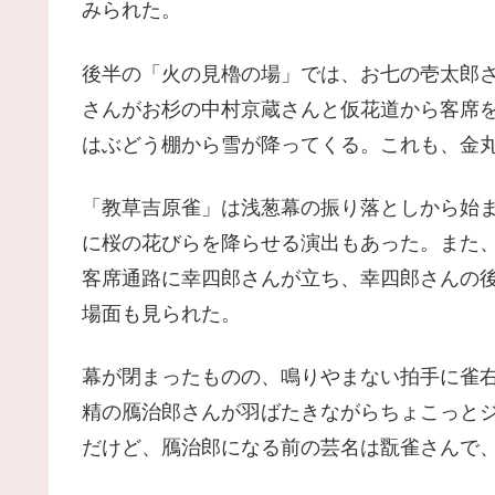
みられた。
後半の「火の見櫓の場」では、お七の壱太郎
さんがお杉の中村京蔵さんと仮花道から客席
はぶどう棚から雪が降ってくる。これも、金
「教草吉原雀」は浅葱幕の振り落としから始
に桜の花びらを降らせる演出もあった。また
客席通路に幸四郎さんが立ち、幸四郎さんの
場面も見られた。
幕が閉まったものの、鳴りやまない拍手に雀
精の鴈治郎さんが羽ばたきながらちょこっとジ
だけど、鴈治郎になる前の芸名は翫雀さんで