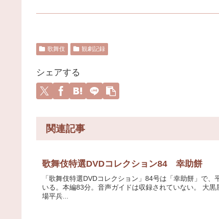
歌舞伎
観劇記録
シェアする
関連記事
歌舞伎特選DVDコレクション84 幸助餅
「歌舞伎特選DVDコレクション」84号は「幸助餅」で、平
いる。本編83分。音声ガイドは収録されていない。 大
場平兵...