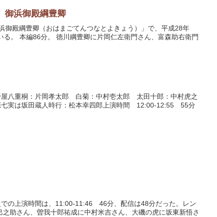
 御浜御殿綱豊卿
御浜御殿綱豊卿（おはまごてんつなとよきょう）」で、平成28年
いる。 本編86分。 徳川綱豊卿に片岡仁左衛門さん、富森助右衛門
野屋八重桐：片岡孝太郎 白菊：中村壱太郎 太田十郎：中村虎之
は坂田蔵人時行：松本幸四郎上演時間 12:00-12:55 55分
演時間は、11:00-11:46 46分、配信は48分だった。レン
東巳之助さん、曽我十郎祐成に中村米吉さん、大磯の虎に坂東新悟さ