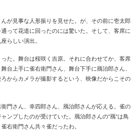
さんが見事な人形振りを見せた。が、その前に壱太郎
を通って花道に回ったのには驚いた。そして、客席に
丸座らしい演出。
まった。舞台は桜咲く吉原。それに合わせてか、客席
、舞台上手に雀右衛門さん、舞台下手に鴈治郎さん、
後ろからカメラが撮影するという、映像だからこその
右衛門さん、幸四郎さん、鴈治郎さんが応える。雀の
ャンプしたのが受けていた。鴈治郎さんの”鴈”は鳥
、雀右衛門さん共々雀だったわ。