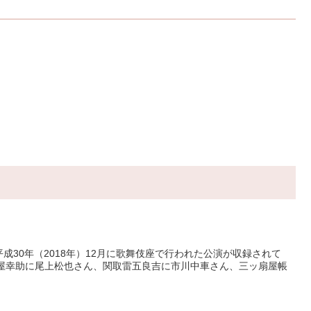
成30年（2018年）12月に歌舞伎座で行われた公演が収録されて
黒屋幸助に尾上松也さん、関取雷五良吉に市川中車さん、三ッ扇屋帳