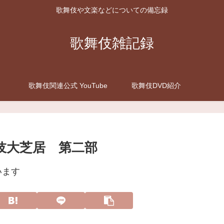
歌舞伎や文楽などについての備忘録
歌舞伎雑記録
歌舞伎関連公式 YouTube
歌舞伎DVD紹介
歌舞伎大芝居 第二部
います