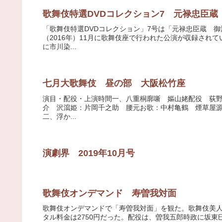
歌舞伎特選DVDコレクション7 元禄忠臣蔵
「歌舞伎特選DVDコレクション」7号は「元禄忠臣蔵 
（2016年）11月に歌舞伎座で行われた公演が収録されて
に市川染...
七月大歌舞伎 昼の部 大阪松竹座
演目・配役・上演時間一、八重桐廓噺 嫗山姥配役 荻
介 沢瀉姫：片岡千之助 腰元お歌：中村亀鶴 煙草屋源七実
二、浮か...
演劇界 2019年10月号
歌舞伎オンデマンド 寿曽我対面
歌舞伎オンデマンドで「寿曽我対面」を観た。歌舞伎美人での上
タル料金は2750円だった。配役は、曽我五郎時政に坂