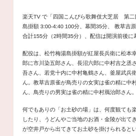
楽天TV で「四国こんぴら歌舞伎大芝居 第
島掛額 3:00-4:40 100分、幕間35分、 教草
合計155分（2時間35分）、配信は開演前後に
配役は、松竹梅湯島掛額が紅屋長兵衛に松本
郎に市川染五郎さん、長沼六郎に中村吉之丞
吾さん、若党十内に中村亀鶴さん、釜屋武兵
ん。教草吉原雀が鳥売りの女実は雀の精に中
ん、鳥売りの男実は雀の精に中村鴈治郎さん
何でもありの「お土砂の場」は、何度観ても
したり、うどんやご当地のお酒・金陵が出て
が空井戸から出てきてお土砂を掛けられると