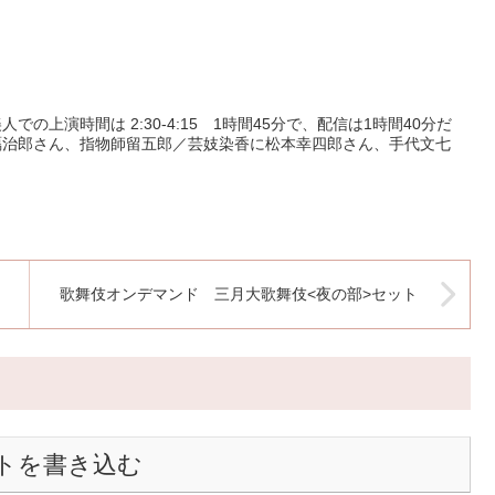
上演時間は 2:30-4:15 1時間45分で、配信は1時間40分だ
鴈治郎さん、指物師留五郎／芸妓染香に松本幸四郎さん、手代文七
歌舞伎オンデマンド 三月大歌舞伎<夜の部>セット
トを書き込む