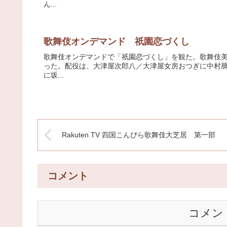
ん...
歌舞伎オンデマンド 祇園恋づくし
歌舞伎オンデマンドで「祇園恋づくし」を観た。歌舞伎美人での
った。配役は、大津屋次郎八／大津屋女房おつぎに中村
に坂...
Rakuten TV 四国こんぴら歌舞伎大芝居 第一部
コメント
コメン