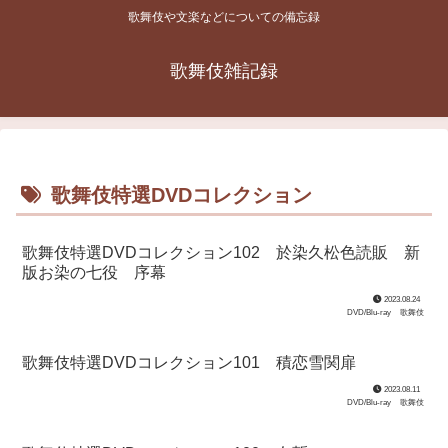
歌舞伎や文楽などについての備忘録
歌舞伎雑記録
歌舞伎特選DVDコレクション
歌舞伎特選DVDコレクション102 於染久松色読販 新
版お染の七役 序幕
2023.08.24
DVD/Blu-ray
歌舞伎
歌舞伎特選DVDコレクション101 積恋雪関扉
2023.08.11
DVD/Blu-ray
歌舞伎